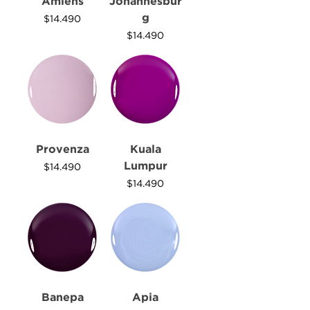
Amiens
Johannesbur
g
Precio
$14.490
Precio
$14.490
Provenza
Kuala
Lumpur
Precio
$14.490
Precio
$14.490
Banepa
Apia