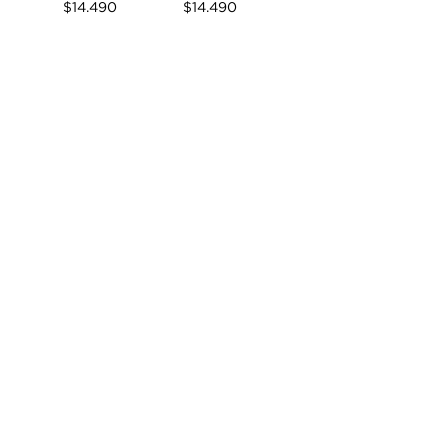
Precio
Precio
$14.490
$14.490
Cargar más