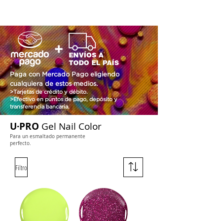
Paga con Mercado Pago eligiendo
cualquiera de estos medios.
>Tarjetas de crédito y débito.
>Efectivo en puntos de pago, depósito y
transferencia bancaria.
U·PRO
Gel Nail Color
Para un esmaltado permanente
perfecto.
Filtro