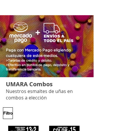
Paga con Mercado Pago eligiendo
cualquiera de estos medios.
>Tarjetas de crédito y débito.
>Efectivo en puntos de pago, depósito y
transferencia bancaria.
UMARA Combos
Nuestros esmaltes de uñas en
combos a elección
Filtro