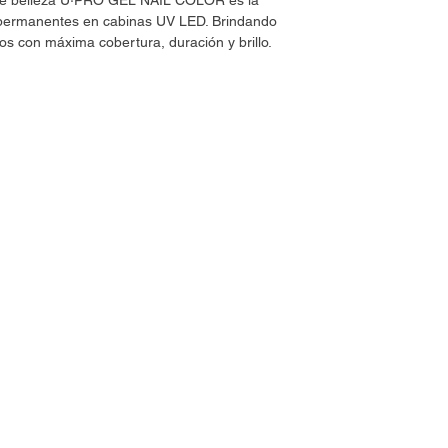
 de belleza U·PRO GEL NAIL COLOR es la
s permanentes en cabinas UV LED. Brindando
os con máxima cobertura, duración y brillo.