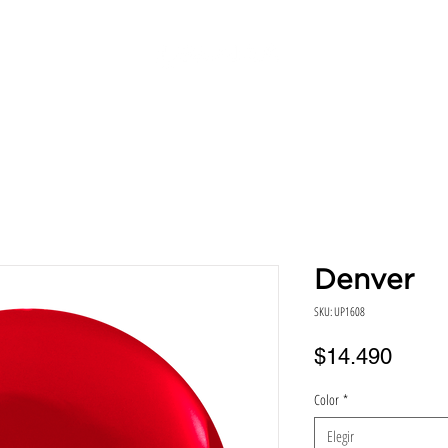
SERVICIOS
DIRECCIONES
HORA
BENEFICIO
Denver
SKU: UP1608
Preci
$14.490
Color
*
Elegir