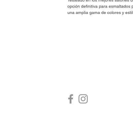
Testeado en los mejores salones
opción definitiva para esmaltado
una amplia gama de colores y estil
CONTÁCTANOS
estore@umaranails.com