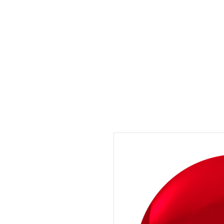
UMARA e-store
U·PRO e-store