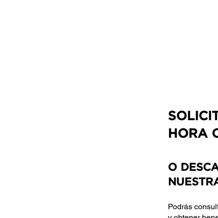
UMARA e-store
U·PRO e-store
SOLICI
HORA O
O DESC
NUESTR
Podrás consult
y obtener bene