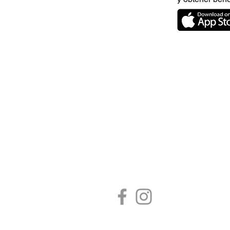
CONTÁCTANOS
estore@umaranails.com