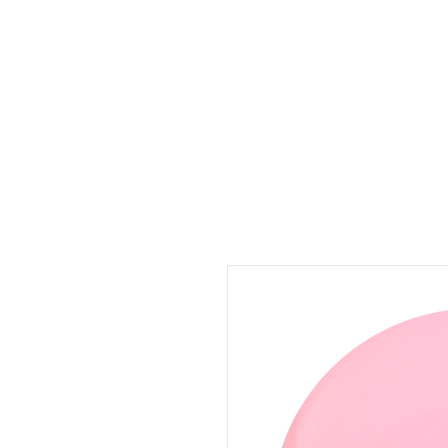
UMARA e-store
U·PRO e-store