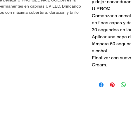
 de belleza U·PRO GEL NAIL COLOR es la
y dejar secar dur
s permanentes en cabinas UV LED. Brindando
U·PRO©.
os con máxima cobertura, duración y brillo.
Comenzar a esmalt
en finas capas y d
30 segundos en lá
Aplicar una capa 
lámpara 60 segundo
alcohol.
Finalizar con suav
Cream.