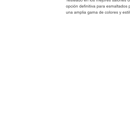
Testeado en los mejores salones
opción definitiva para esmaltado
una amplia gama de colores y estil
CONTÁCTANOS