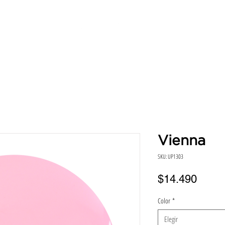
SERVICIOS
DIRECCIONES
HORA
BENEFICIO
Vienna
SKU: UP1303
Preci
$14.490
Color
*
Elegir