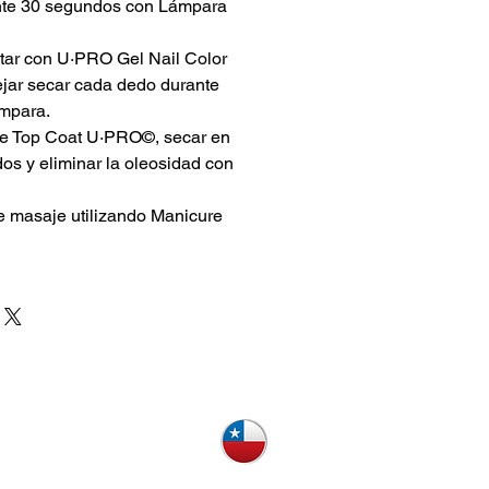
ante 30 segundos con Lámpara
ar con U·PRO Gel Nail Color
ejar secar cada dedo durante
mpara.
de Top Coat U·PRO©, secar en
s y eliminar la oleosidad con
e masaje utilizando Manicure