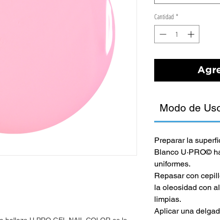
Cantidad
*
Agre
Modo de Us
Preparar la superf
Blanco U·PRO© has
uniformes.
Repasar con cepillo
la oleosidad con a
limpias.
Aplicar una delg