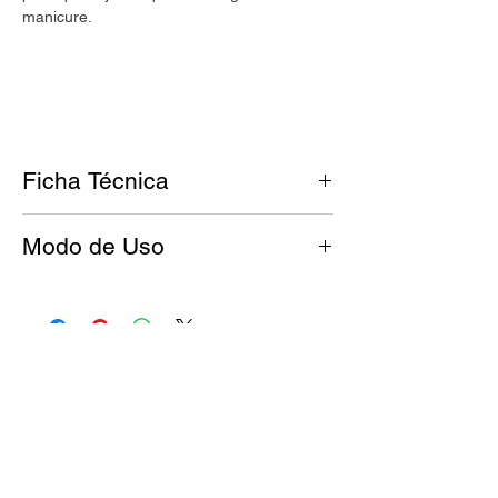
manicure.
Ficha Técnica
Tono: Rojo
Modo de Uso
Acabado: Cremoso
Antes de esmaltar, tus uñas deben
Nuestros esmaltes
UMARA Color
son:
estar limpias y libres de grasitud.
Cruelty free.
Aplicá una base de UMARA Calcio™
Vegan.
para fortalecer la uña y dejá secar.
8 Free.
Agitá tu esmalte UMARA Color™ por
15 segundos frotándolo con tus manos.
Esmaltá con una fina capa cada uña.
Dejar secar y repetir.