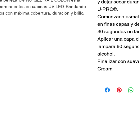
 de belleza U·PRO GEL NAIL COLOR es la
y dejar secar dur
s permanentes en cabinas UV LED. Brindando
U·PRO©.
os con máxima cobertura, duración y brillo.
Comenzar a esmalt
en finas capas y d
30 segundos en lá
Aplicar una capa 
lámpara 60 segundo
alcohol.
Finalizar con suav
Cream.