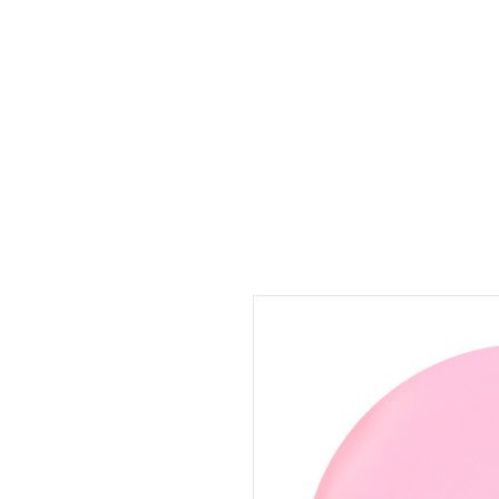
UMARA e-store
U·PRO e-store