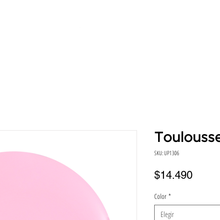
SERVICIOS
DIRECCIONES
HORA
BENEFICIO
Toulouss
SKU: UP1306
Preci
$14.490
Color
*
Elegir