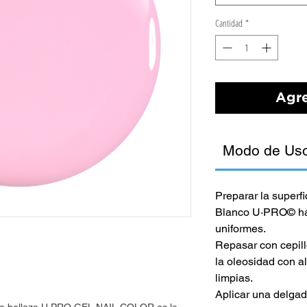
Cantidad
*
Agre
Modo de Us
Preparar la superf
Blanco U·PRO© has
uniformes.
Repasar con cepillo
la oleosidad con a
limpias.
Aplicar una delg