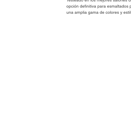
Testeado en los mejores salones
opción definitiva para esmaltado
una amplia gama de colores y estil
CONTÁCTANOS