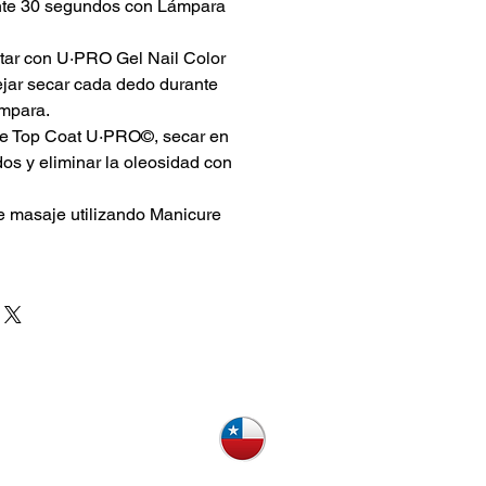
ante 30 segundos con Lámpara
ar con U·PRO Gel Nail Color
ejar secar cada dedo durante
mpara.
de Top Coat U·PRO©, secar en
s y eliminar la oleosidad con
e masaje utilizando Manicure