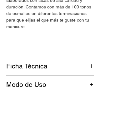
Elaborados con lacas de alta calidad y
duración. Contamos con más de 100 tonos
de esmaltes en diferentes terminaciones
para que elijas el que más te guste con tu
manicure.
Ficha Técnica
Tono: Amarillo claro con ribetes
Modo de Uso
verdosos
Acabado: Neón
Antes de esmaltar, tus uñas deben
estar limpias y libres de grasitud.
Nuestros esmaltes
UMARA Color
son:
Aplicá una base de UMARA Calcio™
Cruelty free.
para fortalecer la uña y dejá secar.
Vegan.
Agitá tu esmalte UMARA Color™ por
8 Free.
15 segundos frotándolo con tus manos.