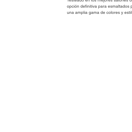
Testeado en los mejores salones
opción definitiva para esmaltado
una amplia gama de colores y estil
CONTÁCTANOS