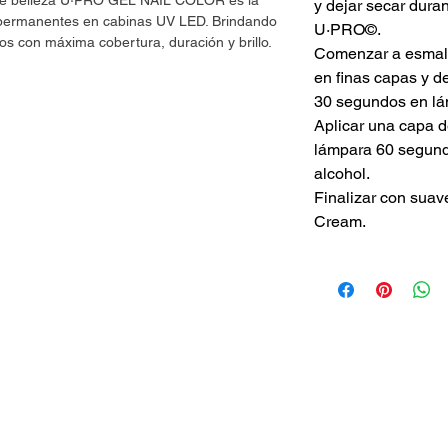
 de belleza U·PRO GEL NAIL COLOR es la
y dejar secar dur
s permanentes en cabinas UV LED. Brindando
U·PRO©.
os con máxima cobertura, duración y brillo.
Comenzar a esmalt
en finas capas y d
30 segundos en lá
Aplicar una capa 
lámpara 60 segundo
alcohol.
Finalizar con suav
Cream.