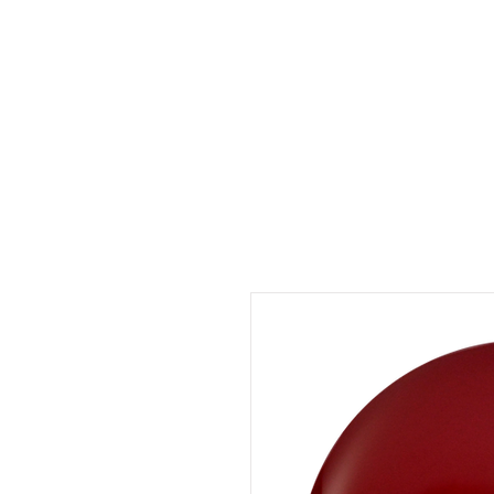
UMARA e-store
U·PRO e-store