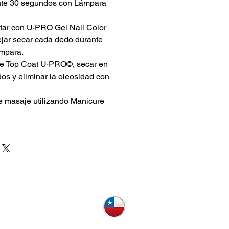
ante 30 segundos con Lámpara
ar con U·PRO Gel Nail Color
ejar secar cada dedo durante
mpara.
de Top Coat U·PRO©, secar en
s y eliminar la oleosidad con
e masaje utilizando Manicure