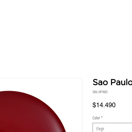
SERVICIOS
DIRECCIONES
HORA
BENEFICIO
Sao Paul
SKU: UP1603
Preci
$14.490
Color
*
Elegir