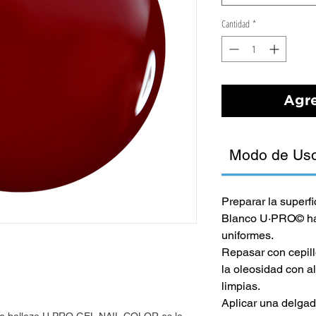
Cantidad
*
Agre
Modo de Us
Preparar la superf
Blanco U·PRO© has
uniformes.
Repasar con cepillo
la oleosidad con a
limpias.
Aplicar una delg