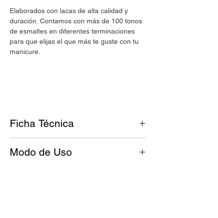
Elaborados con lacas de alta calidad y
duración. Contamos con más de 100 tonos
de esmaltes en diferentes terminaciones
para que elijas el que más te guste con tu
manicure.
Ficha Técnica
Tono: Rosa con matices oscuros
Modo de Uso
Acabado: Neón
Antes de esmaltar, tus uñas deben
Nuestros esmaltes
UMARA Color
son:
estar limpias y libres de grasitud.
Cruelty free.
Aplicá una base de UMARA Calcio™
Vegan.
para fortalecer la uña y dejá secar.
8 Free.