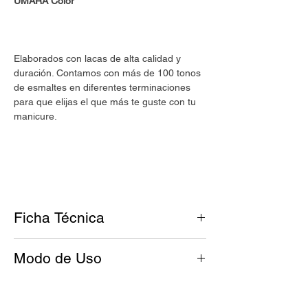
UMARA Color
Elaborados con lacas de alta calidad y
duración. Contamos con más de 100 tonos
de esmaltes en diferentes terminaciones
para que elijas el que más te guste con tu
manicure.
Ficha Técnica
Tono: Gris nuboso con un sútil toque
Modo de Uso
beige
Acabado: Cremoso
Antes de esmaltar, tus uñas deben
estar limpias y libres de grasitud.