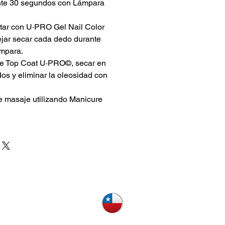
ante 30 segundos con Lámpara
ar con U·PRO Gel Nail Color
ejar secar cada dedo durante
mpara.
de Top Coat U·PRO©, secar en
s y eliminar la oleosidad con
e masaje utilizando Manicure