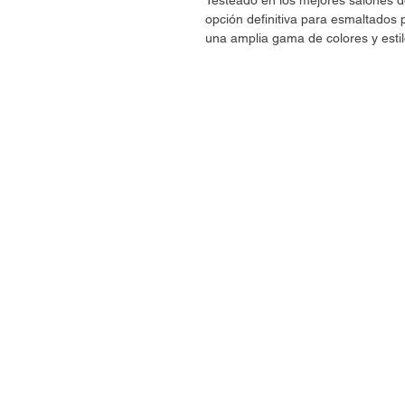
Testeado en los mejores salones
opción definitiva para esmaltado
una amplia gama de colores y estil
CONTÁCTANOS