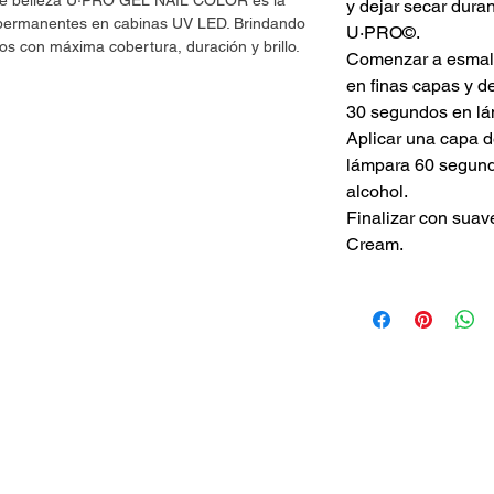
 de belleza U·PRO GEL NAIL COLOR es la
y dejar secar dur
s permanentes en cabinas UV LED. Brindando
U·PRO©.
os con máxima cobertura, duración y brillo.
Comenzar a esmalt
en finas capas y d
30 segundos en lá
Aplicar una capa 
lámpara 60 segundo
alcohol.
Finalizar con suav
Cream.