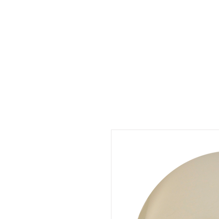
UMARA e-store
U·PRO e-store