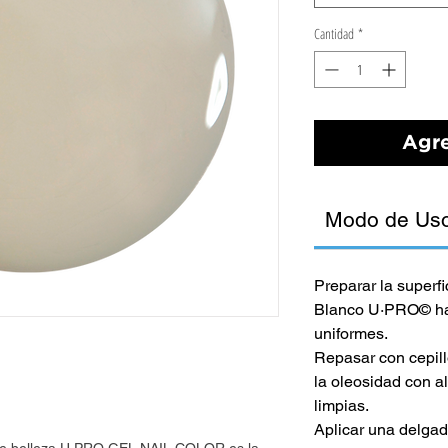
Cantidad
*
Agre
Modo de Us
Preparar la superf
Blanco U·PRO© has
uniformes.
Repasar con cepillo
la oleosidad con a
limpias.
Aplicar una delg