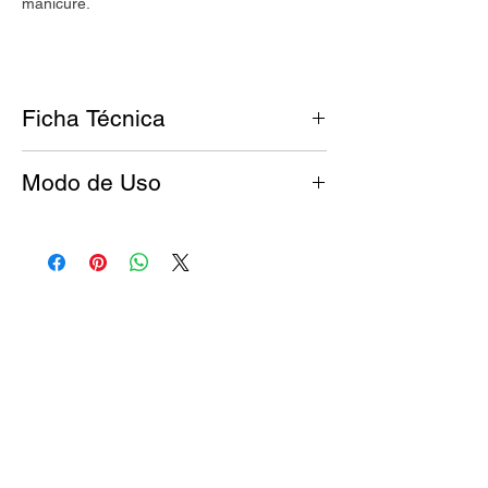
manicure.
Ficha Técnica
Acabado: Glitter
Modo de Uso
Nuestros esmaltes
UMARA Color
son:
Antes de esmaltar, tus uñas deben
Cruelty free.
estar limpias y libres de grasitud.
Vegan.
Aplicá una base de UMARA Calcio™
8 Free.
para fortalecer la uña y dejá secar.
Agitá tu esmalte UMARA Color™ por
15 segundos frotándolo con tus manos.
Esmaltá con una fina capa cada uña.
Dejar secar y repetir.
Con el esmalte ya seco, finalizá con
una capa de UMARA Top Coat 3D™