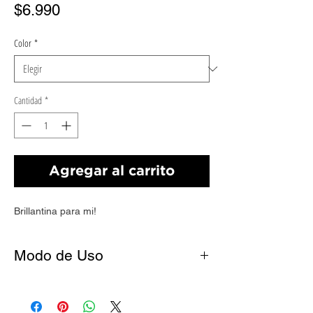
Precio
$6.990
Color
*
Cantidad
*
Agregar al carrito
Brillantina para mi!
Modo de Uso
1. Antes de esmaltar, tus uñas deben
estar limpias y libres de grasitud.