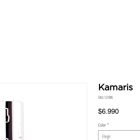
SERVICIOS
DIRECCIONES
HORA
BENEFICIO
Kamaris
SKU: 1218N
Precio
$6.990
Color
*
Elegir