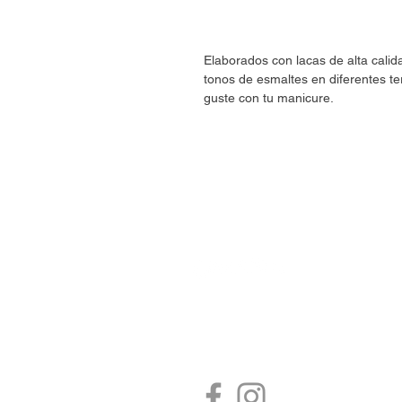
Elaborados con lacas de alta cali
tonos de esmaltes en diferentes te
guste con tu manicure.
CONTÁCTANOS
estore@umaranails.com