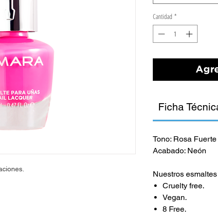
Cantidad
*
Agre
Ficha Técnic
Tono: Rosa Fuerte
Acabado: Neón
caciones.
Nuestros esmalte
Cruelty free.
Vegan.
8 Free.