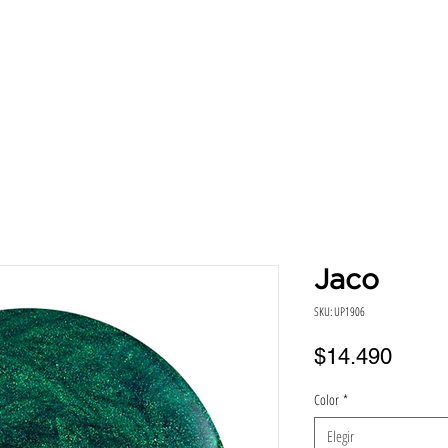
SERVICIOS
DIRECCIONES
HORA
BENEFICIO
Jaco
SKU: UP1906
Preci
$14.490
Color
*
Elegir