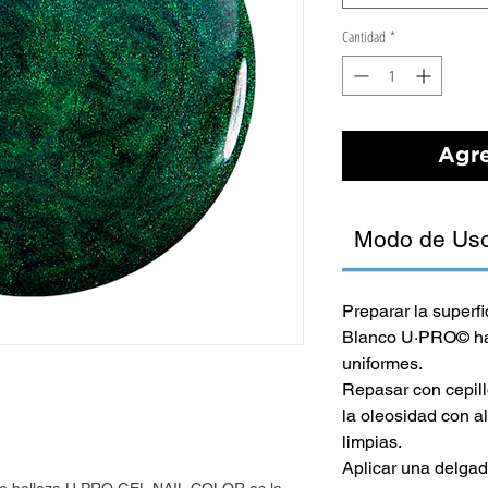
Cantidad
*
Agre
Modo de Us
Preparar la superf
Blanco U·PRO© has
uniformes.
Repasar con cepillo
la oleosidad con a
limpias.
Aplicar una delg