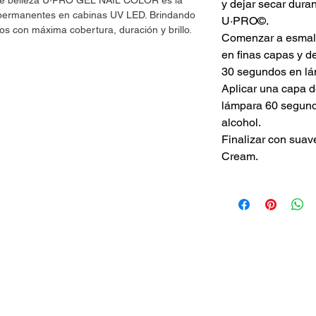
 de belleza U·PRO GEL NAIL COLOR es la
y dejar secar dur
s permanentes en cabinas UV LED. Brindando
U·PRO©.
os con máxima cobertura, duración y brillo.
Comenzar a esmalt
en finas capas y d
30 segundos en lá
Aplicar una capa 
lámpara 60 segundo
alcohol.
Finalizar con suav
Cream.