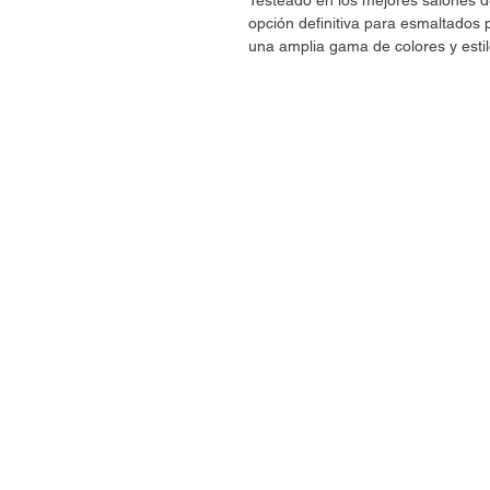
Testeado en los mejores salones
opción definitiva para esmaltado
una amplia gama de colores y estil
CONTÁCTANOS