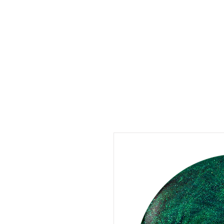
UMARA e-store
U·PRO e-store