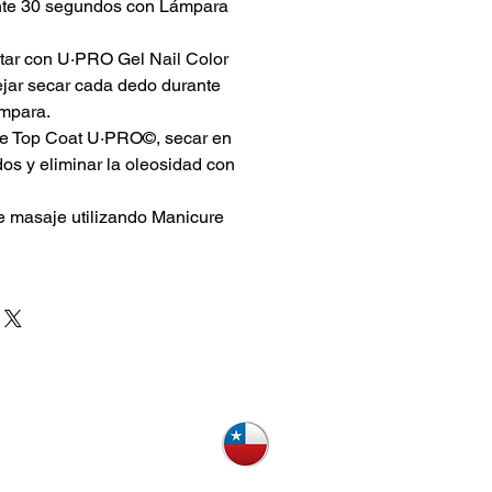
ante 30 segundos con Lámpara
ar con U·PRO Gel Nail Color
ejar secar cada dedo durante
mpara.
de Top Coat U·PRO©, secar en
s y eliminar la oleosidad con
e masaje utilizando Manicure