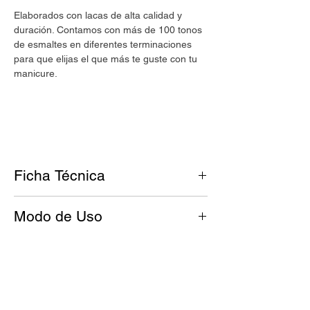
Elaborados con lacas de alta calidad y
duración. Contamos con más de 100 tonos
de esmaltes en diferentes terminaciones
para que elijas el que más te guste con tu
manicure.
Ficha Técnica
Tono: Rojo desaturado
Modo de Uso
Acabado: Cremoso
Antes de esmaltar, tus uñas deben
Nuestros esmaltes
UMARA Color
son:
estar limpias y libres de grasitud.
Cruelty free.
Aplicá una base de UMARA Calcio™
Vegan.
para fortalecer la uña y dejá secar.
8 Free.