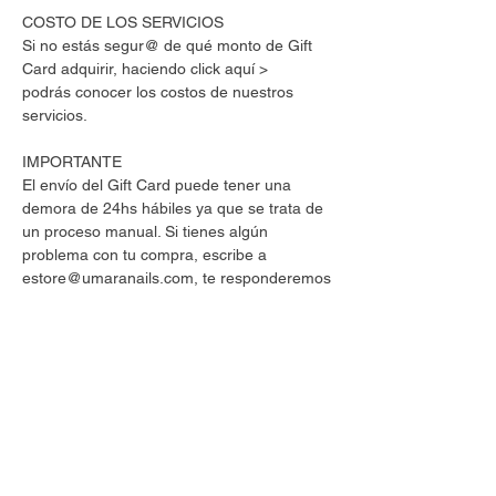
COSTO DE LOS SERVICIOS
Si no estás segur@ de qué monto de Gift
Card adquirir, haciendo click aquí >
podrás conocer los costos de nuestros
servicios.
IMPORTANTE
El envío del Gift Card puede tener una
demora de 24hs hábiles ya que se trata de
un proceso manual. Si tienes algún
problema con tu compra, escribe a
estore@umaranails.com, te responderemos
a la brevedad.
El saldo no podrá ser reintegrado en
efectivo. La vigencia de los créditos es de
180 días corridos desde el momento de la
compra.