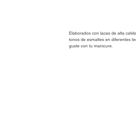
Elaborados con lacas de alta cali
tonos de esmaltes en diferentes te
guste con tu manicure.
CONTÁCTANOS
estore@umaranails.com