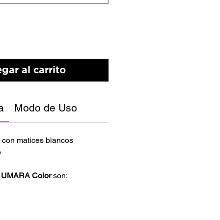
gar al carrito
a
Modo de Uso
o con matices blancos
o
s
UMARA Color
son: