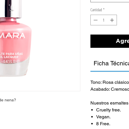
Cantidad
*
Agre
Ficha Técnic
Tono: Rosa clásic
Acabado: Cremos
 de nena?
Nuestros esmalte
Cruelty free.
Vegan.
8 Free.