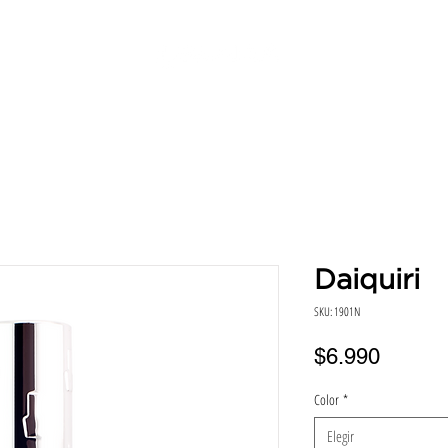
SERVICIOS
DIRECCIONES
HORA
BENEFICIO
Daiquiri
SKU: 1901N
Precio
$6.990
Color
*
Elegir