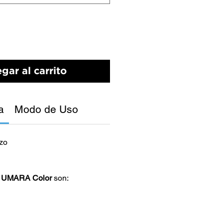
gar al carrito
a
Modo de Uso
izo
s
UMARA Color
son: