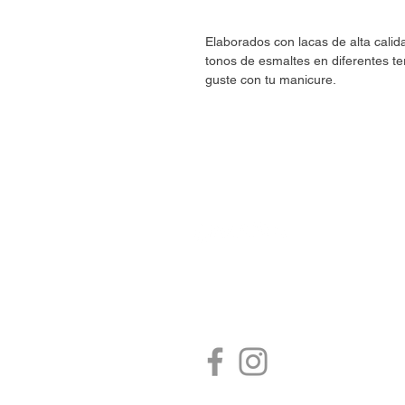
Elaborados con lacas de alta cali
tonos de esmaltes en diferentes te
guste con tu manicure.
CONTÁCTANOS
estore@umaranails.com