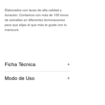
Elaborados con lacas de alta calidad y
duración. Contamos con más de 100 tonos
de esmaltes en diferentes terminaciones
para que elijas el que más te guste con tu
manicure.
Ficha Técnica
Tono: Magenta Intenso
Modo de Uso
Acabado: Cremoso
Antes de esmaltar, tus uñas deben
Nuestros esmaltes
UMARA Color
son:
estar limpias y libres de grasitud.
Cruelty free.
Aplicá una base de UMARA Calcio™
Vegan.
para fortalecer la uña y dejá secar.