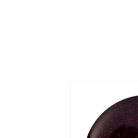
UMARA e-store
U·PRO e-store