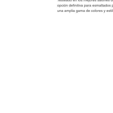
Testeado en los mejores salones
opción definitiva para esmaltado
una amplia gama de colores y estil
CONTÁCTANOS