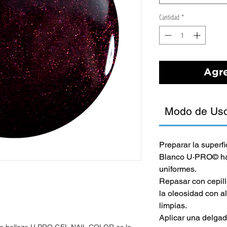
Cantidad
*
Agre
Modo de Us
Preparar la superf
Blanco U·PRO© has
uniformes.
Repasar con cepillo
la oleosidad con a
limpias.
Aplicar una delg