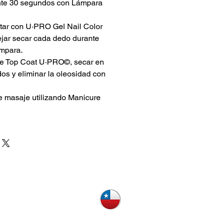
ante 30 segundos con Lámpara
ar con U·PRO Gel Nail Color
ejar secar cada dedo durante
mpara.
de Top Coat U·PRO©, secar en
s y eliminar la oleosidad con
e masaje utilizando Manicure