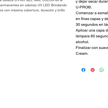
 de belleza U·PRO GEL NAIL COLOR es la
y dejar secar dur
s permanentes en cabinas UV LED. Brindando
U·PRO©.
os con máxima cobertura, duración y brillo.
Comenzar a esmalt
en finas capas y d
30 segundos en lá
Aplicar una capa 
lámpara 60 segundo
alcohol.
Finalizar con suav
Cream.