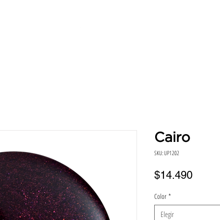
SERVICIOS
DIRECCIONES
HORA
BENEFICIO
Cairo
SKU: UP1202
Preci
$14.490
Color
*
Elegir