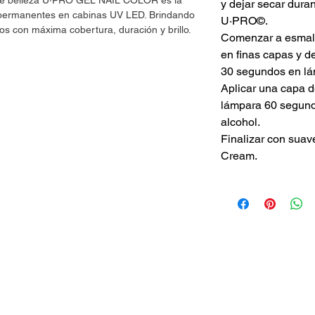
 de belleza U·PRO GEL NAIL COLOR es la
y dejar secar dur
s permanentes en cabinas UV LED. Brindando
U·PRO©.
os con máxima cobertura, duración y brillo.
Comenzar a esmalt
en finas capas y d
30 segundos en lá
Aplicar una capa 
lámpara 60 segundo
alcohol.
Finalizar con suav
Cream.