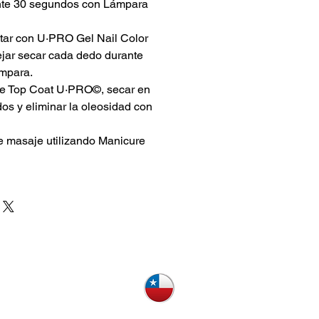
ante 30 segundos con Lámpara
ar con U·PRO Gel Nail Color
ejar secar cada dedo durante
mpara.
de Top Coat U·PRO©, secar en
s y eliminar la oleosidad con
e masaje utilizando Manicure