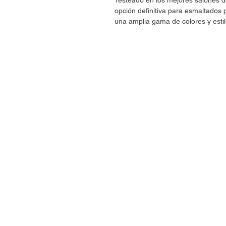
Testeado en los mejores salones
opción definitiva para esmaltado
una amplia gama de colores y estil
CONTÁCTANOS