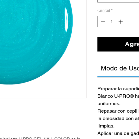
Cantidad
*
Agre
Modo de Us
Preparar la superf
Blanco U·PRO© has
uniformes.
Repasar con cepillo
la oleosidad con a
limpias.
Aplicar una delg