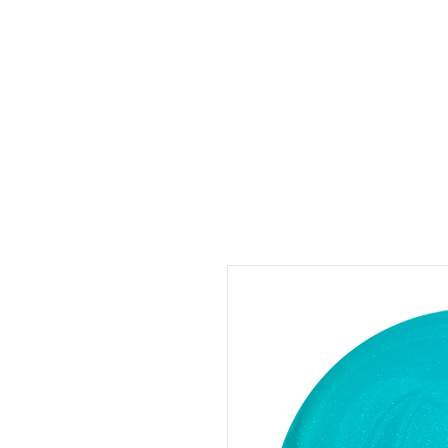
UMARA e-store
U·PRO e-store