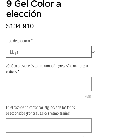
9 Gel Color a
elección
Precio
$134.910
Tipo de producto
*
¿Qué colores querés con tu combo? Ingresá sólo nombres o
códigos
*
0/500
En el caso de no contar con alguno/s de los tonos
seleccionados ¿Por cuál/es lo/s reemplazarías?
*